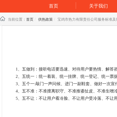
首页
关于我们
当前位置：
首页
供热政策
宝鸡市热力有限责任公司服务标准及
1、五做到：接听电话要迅速、对待用户要热情、解答
2、五统一：统一着装、统一挂牌、统一登记、统一票
3、
五个一
:敲门一声问候、进门一副鞋套、做好一次宣
4、五不准：不准擅离职守、不准推诿扯皮、不准生噌
5、五不让：不让用户看冷脸、不让用户受冷落、不让